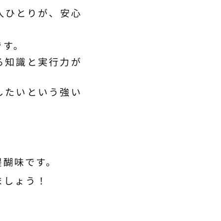
人ひとりが、安心
です。
る知識と実行力が
したいという強い
」
醍醐味です。
ましょう！