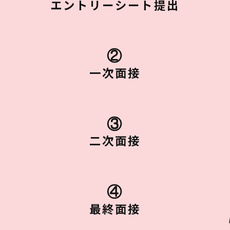
エントリーシート提出
②
一次面接
③
二次面接
④
最終面接