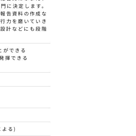
部門に決定します。
、報告資料の作成な
実行力を磨いていき
度設計などにも段階
とができる
発揮できる
よる)