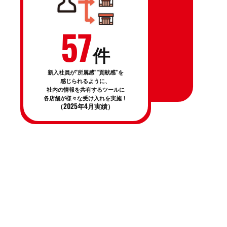
57
件
新入社員が"所属感”"貢献感”を
感じられるように、
社内の情報を共有するツールに
各店舗が様々な受け入れを実施！
（2025年4月実績）
26卒 募集要項・説明会エントリー
27卒 インターンシップ
新卒スペシャリスト採用