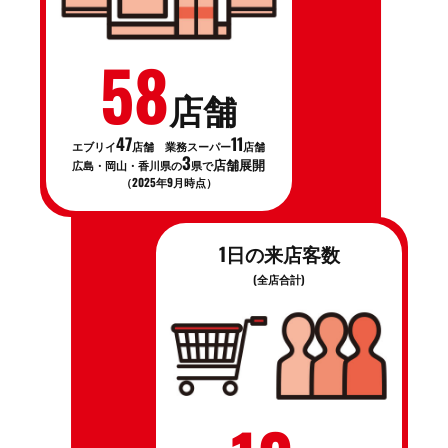
58
店舗
47
11
エブリイ
店舗 業務スーパー
店舗
3
店舗展開
広島・岡山・香川県の
県で
（2025年9月時点）
1日の来店客数
(全店合計)