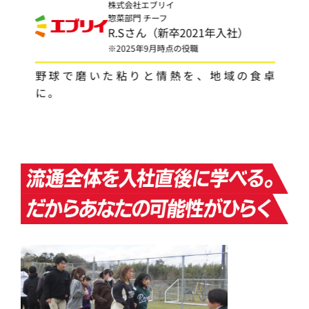
株式会社エブリイ
惣菜部門 チーフ
R.Sさん（新卒2021年入社）
※2025年9月時点の役職
野球で磨いた粘りと情熱を、地域の食卓
仲
に。
れ