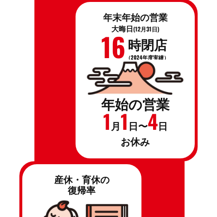
年末年始の営業
大晦日
(12月31日)
16
時閉店
（2024年度実績）
年始の営業
1
1
4
月
日〜
日
お休み
産休・育休の
復帰率